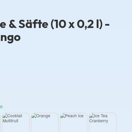
 & Säfte (10 x 0,2 l) -
ango
go