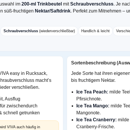
Auswahl im
200-ml Trinkbeutel
mit
Schraubverschluss
. Je na
n süß-fruchtigen
Nektar/Saftdrink
. Perfekt zum Mitnehmen – 
Schraubverschluss
(wiederverschließbar)
Handlich & leicht
Verschi
Sortenbeschreibung (Ausw
VIVA easy in Rucksack,
Jede Sorte hat ihren eigenen
chraubverschluss macht’s
bis fruchtigem Nektar.
wieder verschließen.
Ice Tea Peach:
milde Tee
it, Ausflug
Pfirsichnote.
 für zwischendurch
Ice Tea Mango:
milde Tee
 & schnell getrunken
Mangonote.
Ice Tea Cranberry:
milde 
Cranberry-Frische.
ird VIVA auch häufig in