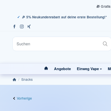
🎁 Grati
🎉 5% Neukundenrabatt auf deine erste Bestellung!*
#custom.linkHome#
Angebote
Einweg Vape
M
/
Snacks
Startseite
Vorherige