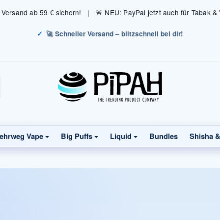
s Versand ab 59 € sichern! | 🚨 NEU: PayPal jetzt auch für Tabak &
🚀 Schneller Versand – blitzschnell bei dir!
ehrweg Vape
Big Puffs
Liquid
Bundles
Shisha 