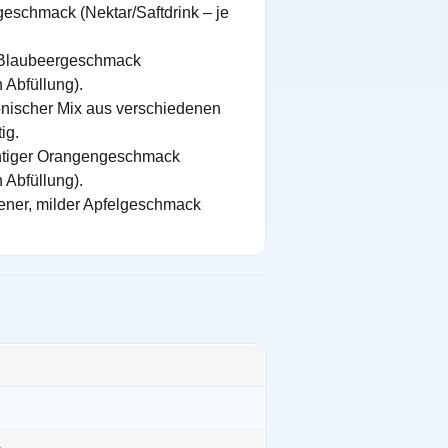
hgeschmack (Nektar/Saftdrink – je
 Blaubeergeschmack
h Abfüllung).
ischer Mix aus verschiedenen
ig.
chtiger Orangengeschmack
h Abfüllung).
er, milder Apfelgeschmack