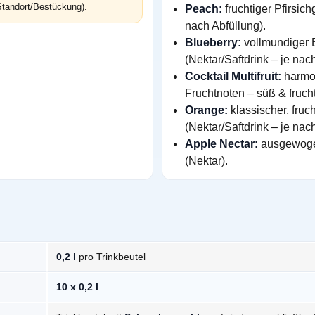
tandort/Bestückung).
Peach:
fruchtiger Pfirsic
nach Abfüllung).
Blueberry:
vollmundiger
(Nektar/Saftdrink – je nac
Cocktail Multifruit:
harmon
Fruchtnoten – süß & frucht
Orange:
klassischer, fru
(Nektar/Saftdrink – je nac
Apple Nectar:
ausgewogen
(Nektar).
0,2 l
pro Trinkbeutel
10 x 0,2 l