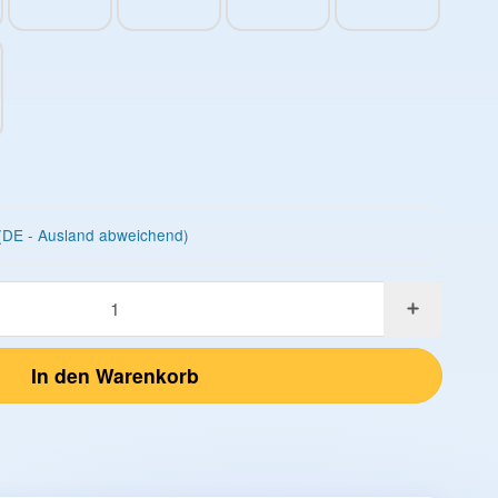
Cocktail Multifruit
Orange
Peach Ice
Ice Tea Cranberry
(DE - Ausland abweichend)
In den Warenkorb