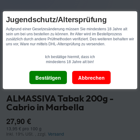
Jugendschutz/Altersprüfung
Aufgrund einer Gesetzesänderung müssen Sie mindestens 18 Jahre alt
sein um bei uns bestellen zu können. Ihr Alter wird im Bestellprozess
zusätzlich durch andere Prüfmethoden verifiziert. Des weiteren behalten wir
uns vor, Ware nur mittels DHL-Altersprüfung zu versenden.
Ich bestätige hiermit, dass ich
mindestens 18 Jahre alt bin!
Al Massiva
ALMASSIVA Tabak 200g -
Cabrio in Marbella
27,90 €
13,95 € pro 100 g
inkl. 19% USt. , zzgl.
Versand