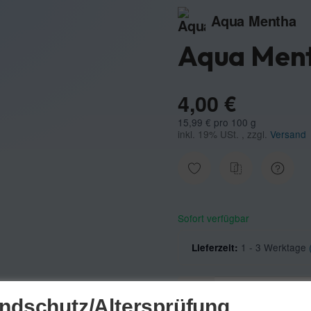
Aqua Mentha
Aqua Ment
4,00 €
15,99 € pro 100 g
inkl. 19% USt. , zzgl.
Versand
Sofort verfügbar
1 - 3 Werktage
Lieferzeit:
ndschutz/Altersprüfung