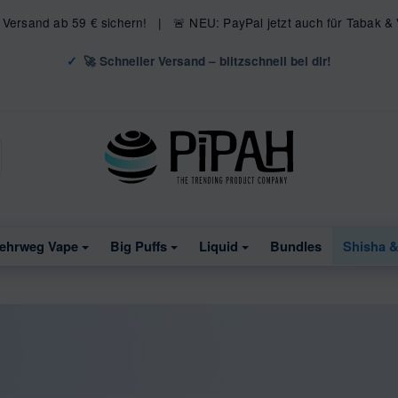
s Versand ab 59 € sichern! | 🚨 NEU: PayPal jetzt auch für Tabak &
🚀 Schneller Versand – blitzschnell bei dir!
ehrweg Vape
Big Puffs
Liquid
Bundles
Shisha 