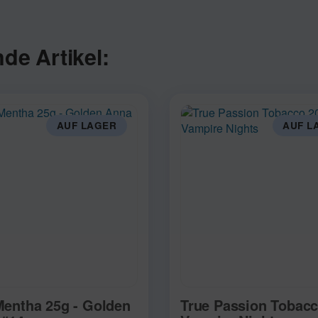
de Artikel:
AUF LAGER
AUF L
entha 25g - Golden
True Passion Tobacc