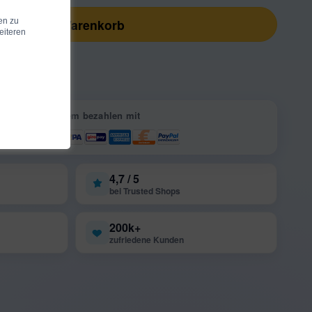
In den Warenkorb
en zu
eiteren
Sicher & bequem bezahlen mit
4,7 / 5
bei Trusted Shops
200k+
zufriedene Kunden