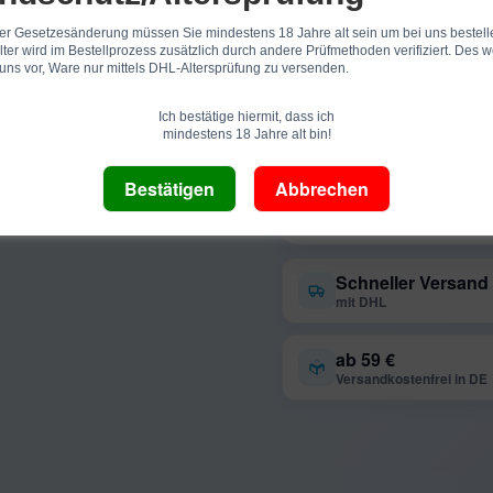
er Gesetzesänderung müssen Sie mindestens 18 Jahre alt sein um bei uns bestell
lter wird im Bestellprozess zusätzlich durch andere Prüfmethoden verifiziert. Des w
 uns vor, Ware nur mittels DHL-Altersprüfung zu versenden.
TAQ-25-14
Artikelnummer:
Ich bestätige hiermit, dass ich
Shisha Tabak
Kategorie:
mindestens 18 Jahre alt bin!
Schneller Versand
mit DHL
ab 59 €
Versandkostenfrei in DE