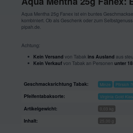
Aqua Mentha 25g Fanex: 
Aqua Mentha 25g Fanex ist ein buntes Geschmackserl
kombiniert. Ob als Geschenk oder zum Selbstgenuss,
pipah.de.
Achtung:
Kein Versand
von Tabak
ins Ausland
aus steu
Kein Verkauf
von Tabak an Personen
unter 18
Geschmacksrichtung Tabak:
Minze
Pfirsich 
Pfeifentabaksorte:
Virginia Gold Kla
Artikelgewicht:
0,03 kg
Inhalt:
25,00 g