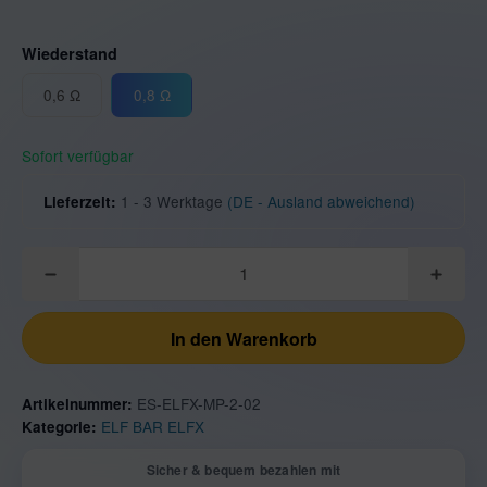
Wiederstand
0,6 Ω
0,8 Ω
0,6 Ω
0,8 Ω
Sofort verfügbar
1 - 3 Werktage
(DE - Ausland abweichend)
Lieferzeit:
In den Warenkorb
ES-ELFX-MP-2-02
Artikelnummer:
ELF BAR ELFX
Kategorie:
Sicher & bequem bezahlen mit