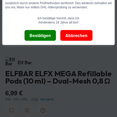
zusätzlich durch andere Prüfmethoden verifiziert. Des weiteren behalten wir
uns vor, Ware nur mittels DHL-Altersprüfung zu versenden.
Ich bestätige hiermit, dass ich
mindestens 18 Jahre alt bin!
Elf Bar
ELFBAR ELFX MEGA Refillable
Pods (10 ml) – Dual-Mesh 0,8 Ω
6,99 €
inkl. 19% USt. , zzgl.
Versand