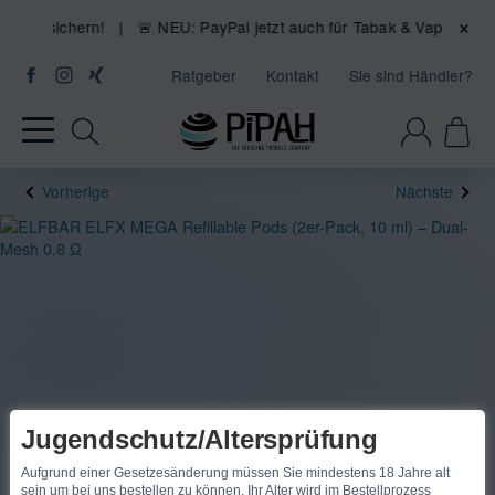
×
9 € sichern! | 🚨 NEU: PayPal jetzt auch für Tabak & Vapes! ✅
Ratgeber
Kontakt
Sie sind Händler?
Vorherige
Nächste
Jugendschutz/Altersprüfung
Aufgrund einer Gesetzesänderung müssen Sie mindestens 18 Jahre alt
sein um bei uns bestellen zu können. Ihr Alter wird im Bestellprozess