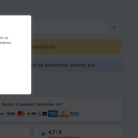
en zu
eiteren
In den Warenkorb
en. Wählen Sie bitte die gewünschte Variation aus.
Sicher & bequem bezahlen mit
4,7 / 5
bei Trusted Shops