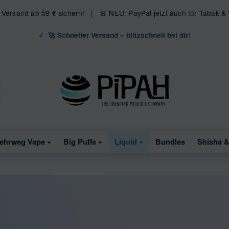
s Versand ab 59 € sichern! | 🚨 NEU: PayPal jetzt auch für Tabak &
🚀 Schneller Versand – blitzschnell bei dir!
ehrweg Vape
Big Puffs
Liquid
Bundles
Shisha 