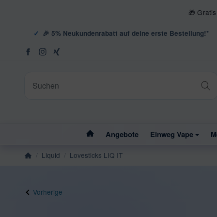
🎁 Grati
🎉 5% Neukundenrabatt auf deine erste Bestellung!*
#custom.linkHome#
Angebote
Einweg Vape
M
/
Liquid
/
Lovesticks LIQ IT
Startseite
Vorherige