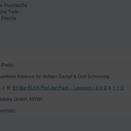
er Fruchtsüße
che Tiefe
 Frische
e-Pods)
perfekte Balance für dichten Dampf & Coil-Schonung
 z. B.
Elf Bar ELFA Pod 2er Pack – Leerpod – 0,8 Ω
&
1,1 Ω
 Bakery GmbH, NRW)
eschützt