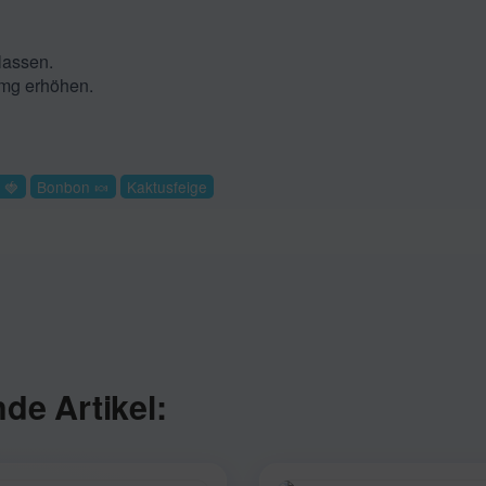
lassen.
0 mg erhöhen.
 🍓
Bonbon 🍬​
Kaktusfeige
de Artikel: