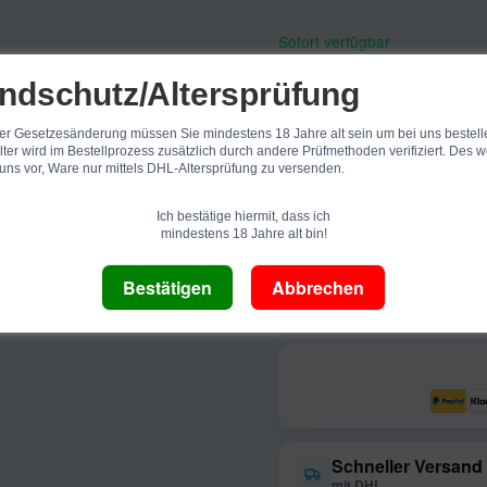
Sofort verfügbar
ndschutz/Altersprüfung
er Gesetzesänderung müssen Sie mindestens 18 Jahre alt sein um bei uns bestell
lter wird im Bestellprozess zusätzlich durch andere Prüfmethoden verifiziert. Des w
 uns vor, Ware nur mittels DHL-Altersprüfung zu versenden.
Ich bestätige hiermit, dass ich
Dieser Artikel hat Variation
mindestens 18 Jahre alt bin!
LIQITL23
Artikelnummer:
Lovesticks LIQ IT
Kategorie:
Schneller Versand
mit DHL