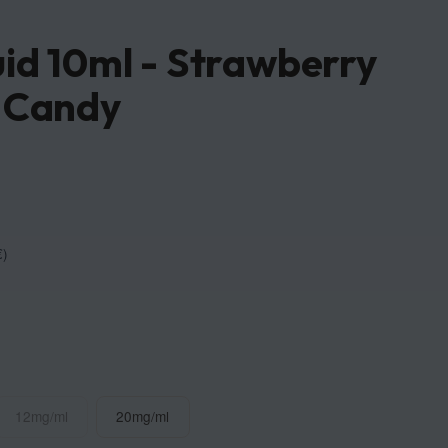
uid 10ml - Strawberry
e Candy
€
)
ml
12mg/ml
20mg/ml
12mg/ml
20mg/ml