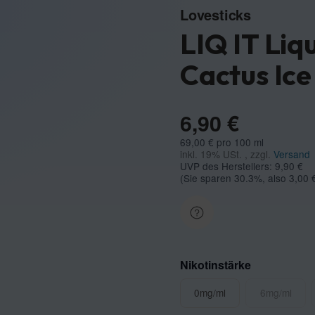
Lovesticks
LIQ IT Liq
Cactus Ic
6,90 €
69,00 € pro 100 ml
inkl. 19% USt. , zzgl.
Versand
UVP des Herstellers: 9,90 €
(Sie sparen
30.3%
, also
3,00 
Nikotinstärke
0mg/ml
6mg/
0mg/ml
6mg/ml