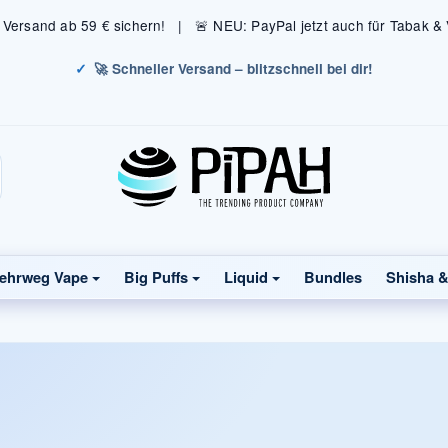
s Versand ab 59 € sichern! | 🚨 NEU: PayPal jetzt auch für Tabak &
🚀 Schneller Versand – blitzschnell bei dir!
ehrweg Vape
Big Puffs
Liquid
Bundles
Shisha 