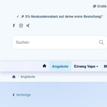
🎁 Grati
🎉 5% Neukundenrabatt auf deine erste Bestellung!*
#custom.linkHome#
Angebote
Einweg Vape
M
/
Angebote
Startseite
Vorherige