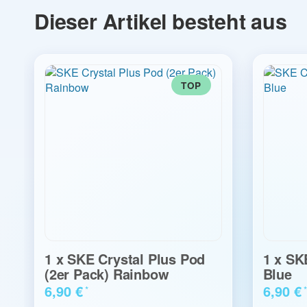
Dieser Artikel besteht aus
TOP
1
x
SKE Crystal Plus Pod
1
x
SKE
(2er Pack) Rainbow
Blue
6,90 €
6,90 €
*
*