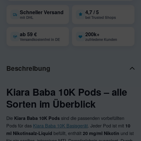
Schneller Versand
4,7 / 5
mit DHL
bei Trusted Shops
ab 59 €
200k+
Versandkostenfrei in DE
zufriedene Kunden
Beschreibung
Kiara Baba 10K Pods – alle
Sorten im Überblick
Die
sind die passenden vorbefüllten
Kiara Baba 10K Pods
Pods für das
Kiara Baba 10K Basisgerät
. Jeder Pod ist mit
10
befüllt, enthält
und ist
ml Nikotinsalz-Liquid
20 mg/ml Nikotin
für ein sanftes, intensives MTL-Dampferlebnis ausgelegt. Durch