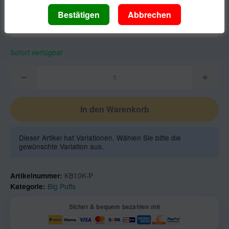
Geschmack
Geschmack
Sofort verfügbar
In den Warenkorb
Dieser Artikel hat Variationen. Wählen Sie bitte die
gewünschte Variation aus.
KB10K-P
Artikelnummer:
Big Puffs
Kategorie:
Sicher & bequem bezahlen mit