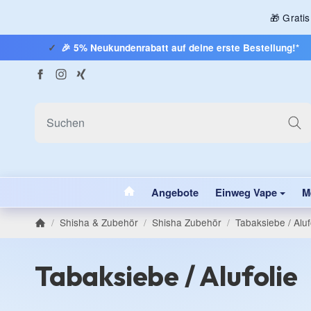
🎁 Grati
🎉 5% Neukundenrabatt auf deine erste Bestellung!*
#custom.linkHome#
Angebote
Einweg Vape
M
/
Shisha & Zubehör
/
Shisha Zubehör
/
Tabaksiebe / Aluf
Startseite
Tabaksiebe / Alufolie