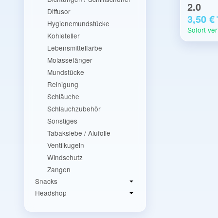
2.0
Diffusor
3,50 €
Hygienemundstücke
Sofort ve
Kohleteller
Lebensmittelfarbe
Molassefänger
Mundstücke
Reinigung
Schläuche
Schlauchzubehör
Sonstiges
Tabaksiebe / Alufolie
Ventilkugeln
Windschutz
Zangen
Snacks
Headshop