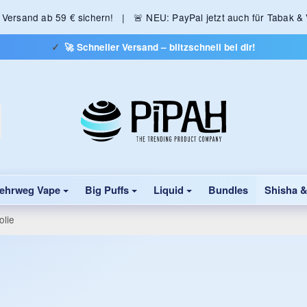
s Versand ab 59 € sichern! | 🚨 NEU: PayPal jetzt auch für Tabak &
🚀 Schneller Versand – blitzschnell bei dir!
ehrweg Vape
Big Puffs
Liquid
Bundles
Shisha 
olie