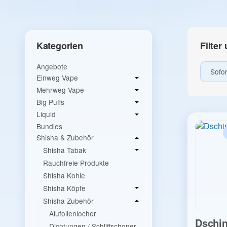
Filter
Kategorien
Angebote
Sofor
Einweg Vape
Mehrweg Vape
Big Puffs
Liquid
Bundles
Shisha & Zubehör
Shisha Tabak
Rauchfreie Produkte
Shisha Kohle
Shisha Köpfe
Shisha Zubehör
Alufolienlocher
Dschin
Dichtungen / Schliffschoner