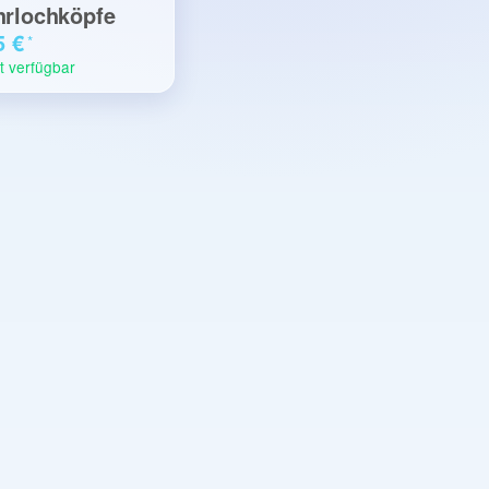
rlochköpfe
5 €
*
t verfügbar